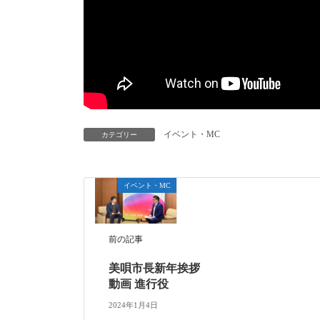
イベント・MC
カテゴリー
イベント・MC
前の記事
美唄市長新年挨拶
動画 進行役
2024年1月4日