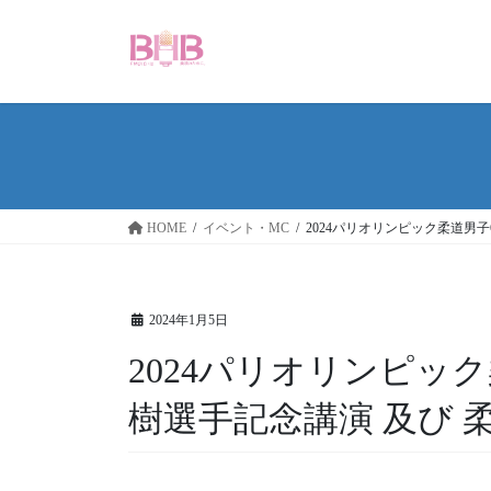
コ
ナ
ン
ビ
テ
ゲ
ン
ー
ツ
シ
へ
ョ
ス
ン
キ
に
ッ
移
HOME
イベント・MC
2024パリオリンピック柔道男子
プ
動
2024年1月5日
2024パリオリンピック
樹選手記念講演 及び 柔