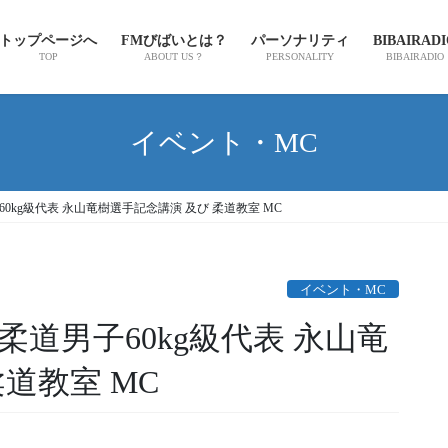
トップページへ
FMびばいとは？
パーソナリティ
BIBAIRAD
TOP
ABOUT US？
PERSONALITY
BIBAIRADIO
イベント・MC
60kg級代表 永山竜樹選手記念講演 及び 柔道教室 MC
イベント・MC
柔道男子60kg級代表 永山竜
道教室 MC