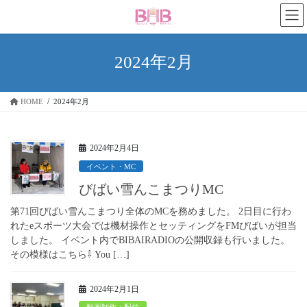
コ
ナ
ン
ビ
テ
ゲ
ン
ー
2024年2月
ツ
シ
へ
ョ
ス
ン
HOME
2024年2月
キ
に
ッ
移
プ
動
2024年2月4日
イベント・MC
びばい雪んこまつりMC
第71回びばい雪んこまつり全体のMCを務めました。 2日目に行わ
れたeスポーツ大会では機材操作とセッティングをFMびばいが担当
しました。 イベント内でBIBAIRADIOの公開収録も行いました。
その模様はこちら⇩ You […]
2024年2月1日