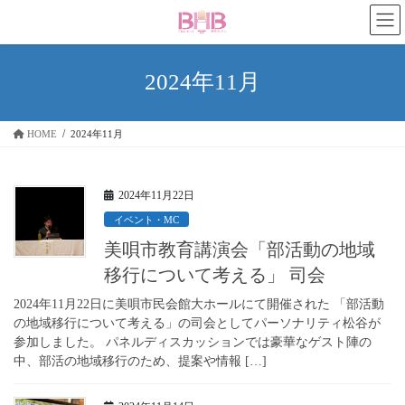
コ
ナ
ン
ビ
テ
ゲ
ン
ー
2024年11月
ツ
シ
へ
ョ
ス
ン
HOME
2024年11月
キ
に
ッ
移
プ
動
2024年11月22日
イベント・MC
美唄市教育講演会「部活動の地域
移行について考える」 司会
2024年11月22日に美唄市民会館大ホールにて開催された 「部活動
の地域移行について考える」の司会としてパーソナリティ松谷が
参加しました。 パネルディスカッションでは豪華なゲスト陣の
中、部活の地域移行のため、提案や情報 […]