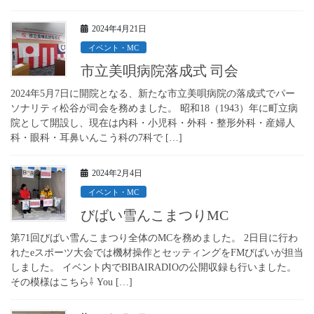
2024年4月21日
イベント・MC
市立美唄病院落成式 司会
2024年5月7日に開院となる、新たな市立美唄病院の落成式でパー
ソナリティ松谷が司会を務めました。 昭和18（1943）年に町立病
院として開設し、現在は内科・小児科・外科・整形外科・産婦人
科・眼科・耳鼻いんこう科の7科で […]
2024年2月4日
イベント・MC
びばい雪んこまつりMC
第71回びばい雪んこまつり全体のMCを務めました。 2日目に行わ
れたeスポーツ大会では機材操作とセッティングをFMびばいが担当
しました。 イベント内でBIBAIRADIOの公開収録も行いました。
その模様はこちら⇩ You […]