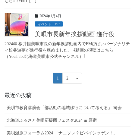
ちら⇩ ⇩YouT […]
2024年1月4日
イベント・MC
美唄市長新年挨拶動画 進行役
2024年 桜井恒美唄市長の新年挨拶動画内でFMびばいパーソナリテ
ィ松谷遊夢が進行役を務めました。 ⇩動画の視聴はこちら
（YouTube北海道美唄市公式チャンネル）⇩
投
固
固
1
2
»
稿
定
定
ペ
ペ
の
最近の投稿
ー
ー
ペ
ジ
ジ
美唄市教育講演会「部活動の地域移行について考える」 司会
ー
ジ
北海道ふるさと美唄応援団フェスタ2024 in 原宿
送
美唄湿原フォーラム2024 「ナニソレ？ビバイシツゲン！」