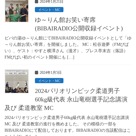
2024年1月21日
イベント・MC
ゆ～りん館お笑い寄席
(BIBAIRADIO公開収録イベント)
ピパの湯ゆ～りん館にてBIBAIRADIO公開収録イベントとして「ゆ
～りん館お笑い寄席」を開催しました。 MC：松谷遊夢（FMびば
い）、ゲスト：やすと横澤さん（漫才）、プレス亭末吉（落語）
FMびばい初のイベント開催にも […]
2024年1月5日
イベント・MC
2024パリオリンピック柔道男子
60kg級代表 永山竜樹選手記念講演
及び 柔道教室 MC
2024パリオリンピック柔道男子60kg級代表 永山竜樹選手記念講演
MC 及び 柔道教室の進行を務めました。 その模様の一部を
BIBAIRADIOにて配信しております。BIBAIRADIOの当該配信はこ