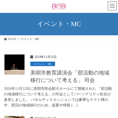
コ
ナ
ン
ビ
テ
ゲ
ン
ー
イベント・MC
ツ
シ
へ
ョ
ス
ン
HOME
イベント・MC
キ
に
ッ
移
プ
動
2024年11月22日
イベント・MC
美唄市教育講演会「部活動の地域
移行について考える」 司会
2024年11月22日に美唄市民会館大ホールにて開催された 「部活動
の地域移行について考える」の司会としてパーソナリティ松谷が
参加しました。 パネルディスカッションでは豪華なゲスト陣の
中、部活の地域移行のため、提案や情報 […]