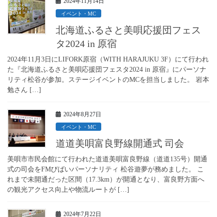
2024年11月14日
イベント・MC
北海道ふるさと美唄応援団フェス
タ2024 in 原宿
2024年11月3日にLIFORK原宿（WITH HARAJUKU 3F）にて行われ
た『北海道ふるさと美唄応援団フェスタ2024 in 原宿』にパーソナ
リティ松谷が参加。ステージイベントのMCを担当しました。 岩本
勉さん […]
2024年8月27日
イベント・MC
道道美唄富良野線開通式 司会
美唄市市民会館にて行われた道道美唄富良野線（道道135号）開通
式の司会をFMびばいパーソナリティ 松谷遊夢が務めました。 こ
れまで未開通だった区間（17.3km）が開通となり、富良野方面へ
の観光アクセス向上や物流ルートが […]
2024年7月22日