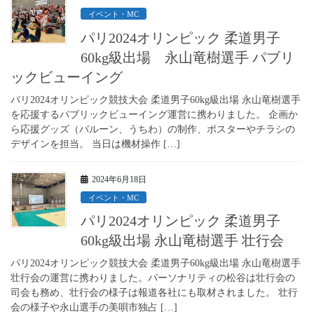
イベント・MC
パリ2024オリンピック 柔道男子
60kg級出場 永山竜樹選手 パブリ
ックビューイング
パリ2024オリンピック競技大会 柔道男子60kg級出場 永山竜樹選手
を応援するパブリックビューイング運営に携わりました。 企画か
ら応援グッズ（バルーン、うちわ）の制作、ポスターやチラシの
デザインを担当。 当日は機材操作 […]
2024年6月18日
イベント・MC
パリ2024オリンピック 柔道男子
60kg級出場 永山竜樹選手 壮行会
パリ2024オリンピック競技大会 柔道男子60kg級出場 永山竜樹選手
壮行会の運営に携わりました。パーソナリティの松谷は壮行会の
司会も務め、壮行会の様子は報道各社にも取材されました。 壮行
会の様子や永山選手の美唄市独占 […]